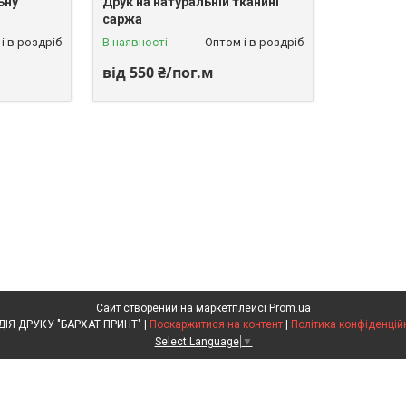
ьну
Друк на натуральній тканині
саржа
і в роздріб
В наявності
Оптом і в роздріб
від 550 ₴/пог.м
Сайт створений на маркетплейсі
Prom.ua
СТУДІЯ ДРУКУ "БАРХАТ ПРИНТ" |
Поскаржитися на контент
|
Політика конфіденцій
Select Language
▼