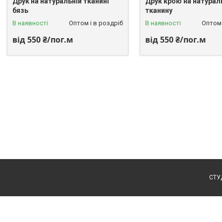
Друк на натуральній тканині
Друк крою на натурал
бязь
тканину
В наявності
Оптом і в роздріб
В наявності
Оптом 
від 550 ₴/пог.м
від 550 ₴/пог.м