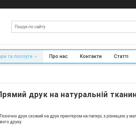
ри та послуги
Про нас
Контакти
Статті
Прямий друк на натуральній тканин
хнічно друк схожий на друк принтером на папері, з різницею у мат
вого друку.