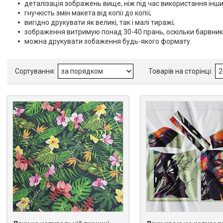
деталізація зображень вище, ніж під час використання інши
гнучкість змін макета від копії до копії;
вигідно друкувати як великі, так і малі тиражі;
зображення витримую понад 30-40 прань, оскільки барвник
можна друкувати зобаження будь-якого формату.