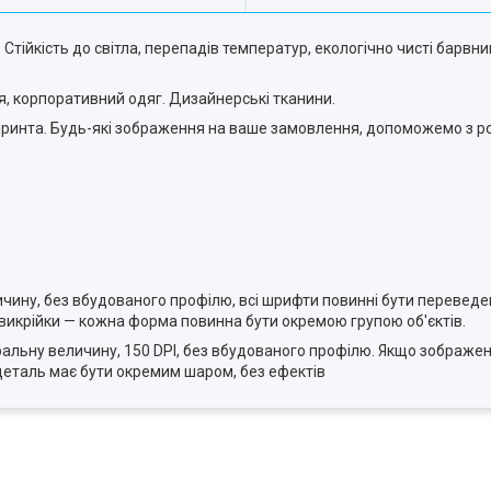
 Стійкість до світла, перепадів температур, екологічно чисті барвн
ня, корпоративний одяг. Дизайнерські тканини.
 принта. Будь-які зображення на ваше замовлення, допоможемо з 
еличину, без вбудованого профілю, всі шрифти повинні бути переведен
 викрійки — кожна форма повинна бути окремою групою об'єктів.
атуральну величину, 150 DPI, без вбудованого профілю. Якщо зображен
деталь має бути окремим шаром, без ефектів