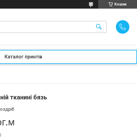
Кошик
Каталог принтів
ній тканині бязь
роздріб
ог.м