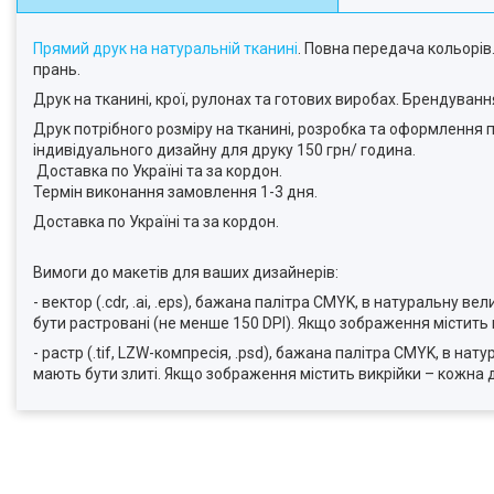
Прямий друк на натуральній тканині
. Повна передача кольорів.
прань.
Друк на тканині, крої, рулонах та готових виробах. Брендуван
Друк потрібного розміру на тканині, розробка та оформлення
індивідуального дизайну для друку 150 грн/ година.
Доставка по Україні та за кордон.
Термін виконання замовлення 1-3 дня.
Доставка по Україні та за кордон.
Вимоги до макетів для ваших дизайнерів:
- вектор (.cdr, .ai, .eps), бажана палітра CMYK, в натуральну в
бути растровані (не менше 150 DPI). Якщо зображення містить
- растр (.tif, LZW-компресія, .psd), бажана палітра CMYK, в н
мають бути злиті. Якщо зображення містить викрійки – кожна 