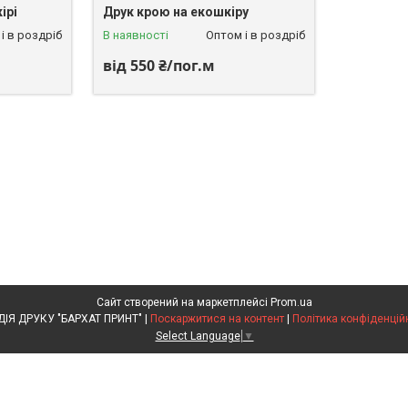
ірі
Друк крою на екошкіру
і в роздріб
В наявності
Оптом і в роздріб
від 550 ₴/пог.м
Сайт створений на маркетплейсі
Prom.ua
СТУДІЯ ДРУКУ "БАРХАТ ПРИНТ" |
Поскаржитися на контент
|
Політика конфіденцій
Select Language
▼