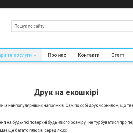
ри та послуги
Про нас
Контакти
Статті
Друк на екошкірі
 із найпопулярніших напрямків. Сам по собі друк чорнилом, що тве
на будь-які поверхні будь-якого розміру і не турбуватися про пер
 має ще багато плюсів, серед яких: