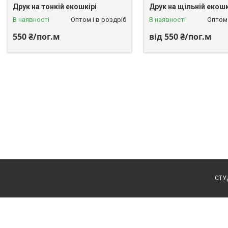
Друк на тонкій екошкірі
Друк на щільній екошк
В наявності
Оптом і в роздріб
В наявності
Оптом 
550 ₴/пог.м
від 550 ₴/пог.м