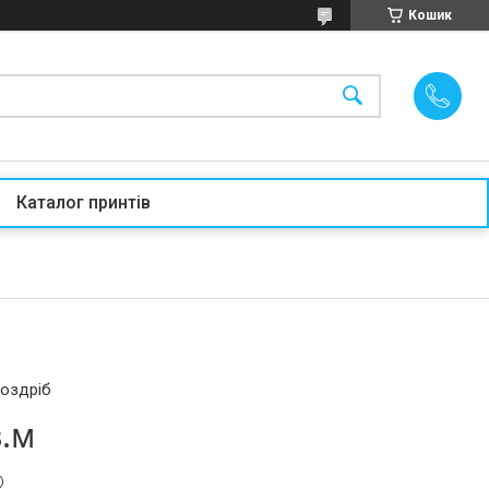
Кошик
Каталог принтів
роздріб
в.м