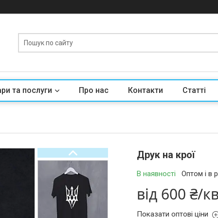
ри та послуги
Про нас
Контакти
Статті
Друк на крої
В наявності
Оптом і в 
від
600 ₴/к
Показати оптові ціни