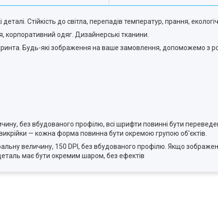
деталі. Стійкість до світла, перепадів температур, прання, екологі
ня, корпоративний одяг. Дизайнерські тканини.
 принта. Будь-які зображення на ваше замовлення, допоможемо з р
еличину, без вбудованого профілю, всі шрифти повинні бути переведен
 викрійки — кожна форма повинна бути окремою групою об'єктів.
атуральну величину, 150 DPI, без вбудованого профілю. Якщо зображен
деталь має бути окремим шаром, без ефектів