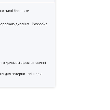
чно чисті барвники.
озробкою дизайну. . Розробка
і в криві, всі ефекти повинні
ня для патерна - всі шари