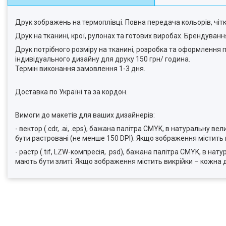
Друк зображень на термоплівці. Повна передача кольорів, чіткі 
Друк на тканині, крої, рулонах та готових виробах. Брендуван
Друк потрібного розміру на тканині, розробка та оформлення
індивідуального дизайну для друку 150 грн/ година.
Термін виконання замовлення 1-3 дня.
Доставка по Україні та за кордон.
Вимоги до макетів для ваших дизайнерів:
- вектор (.cdr, .ai, .eps), бажана палітра CMYK, в натуральну в
бути растровані (не менше 150 DPI). Якщо зображення містить
- растр (.tif, LZW-компресія, .psd), бажана палітра CMYK, в н
мають бути злиті. Якщо зображення містить викрійки – кожна 