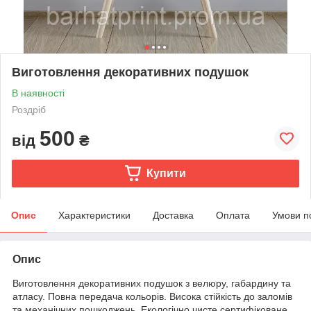
Виготовлення декоративних подушок
В наявності
Роздріб
500
від
₴
Купити
Опис
Характеристики
Доставка
Оплата
Умови п
Опис
Виготовлення декоративних подушок з велюру, габардину та
атласу. Повна передача кольорів. Висока стійкість до заломів
та механічних пошкоджень. Екологічно чисте сертифіковане