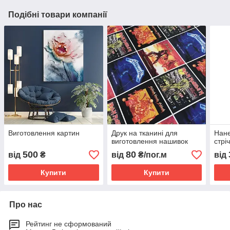
Подібні товари компанії
Виготовлення картин
Друк на тканині для
Нане
виготовлення нашивок
стрі
500
80
від
₴
від
₴/пог.м
від
Купити
Купити
Про нас
Рейтинг не сформований