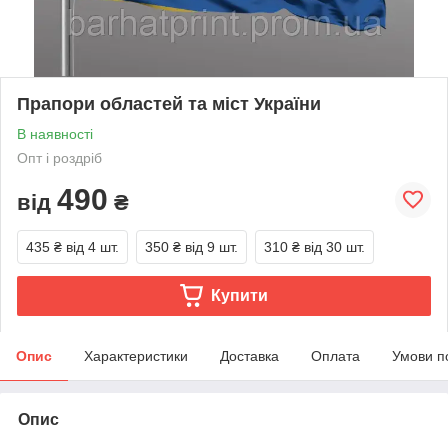
Прапори областей та міст України
В наявності
Опт і роздріб
490
від
₴
435 ₴
від 4 шт.
350 ₴
від 9 шт.
310 ₴
від 30 шт.
Купити
Опис
Характеристики
Доставка
Оплата
Умови п
Опис