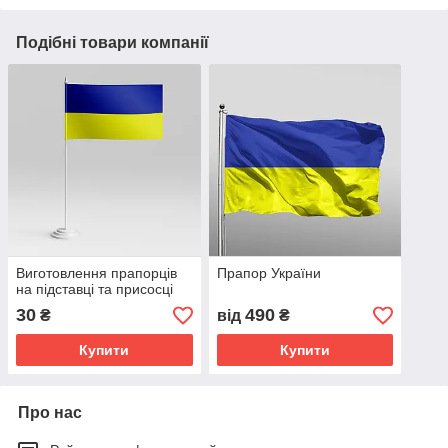
Подібні товари компанії
Виготовлення прапорців
Прапор України
на підставці та присосці
30
490
₴
від
₴
Купити
Купити
Про нас