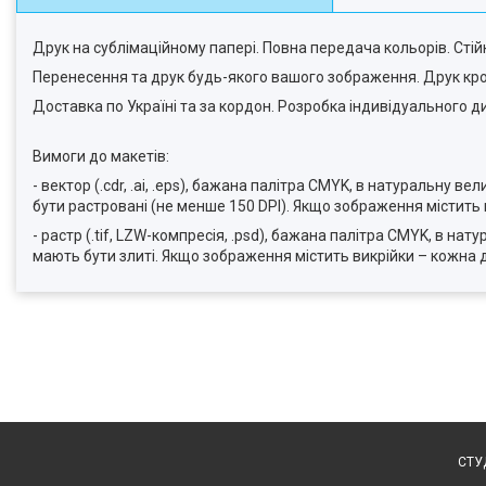
Друк на сублімаційному папері. Повна передача кольорів. Стійк
Перенесення та друк будь-якого вашого зображення. Друк кр
Доставка по Україні та за кордон. Розробка індивідуального д
Вимоги до макетів:
- вектор (.cdr, .ai, .eps), бажана палітра CMYK, в натуральну в
бути растровані (не менше 150 DPI). Якщо зображення містить
- растр (.tif, LZW-компресія, .psd), бажана палітра CMYK, в н
мають бути злиті. Якщо зображення містить викрійки – кожна 