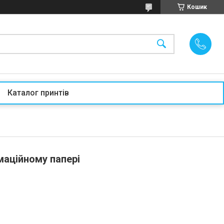
Кошик
Каталог принтів
маційному папері