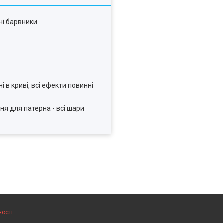
ні барвники.
і в криві, всі ефекти повинні
ня для патерна - всі шари
ності