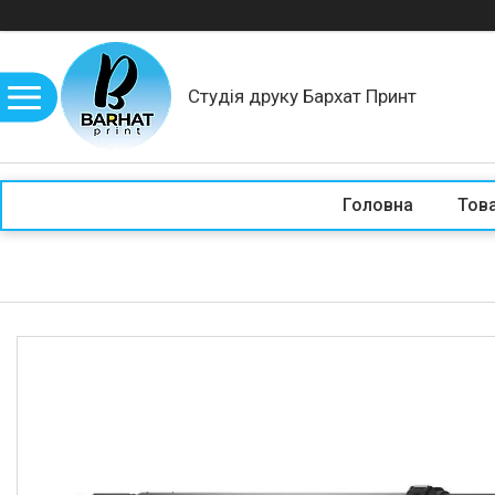
Студія друку Бархат Принт
Головна
Това