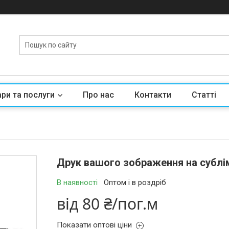
ри та послуги
Про нас
Контакти
Статті
Друк вашого зображення на сублі
В наявності
Оптом і в роздріб
від
80 ₴/пог.м
Показати оптові ціни