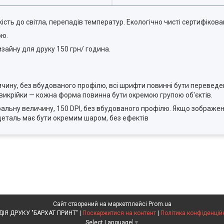
ість до світла, перепадів температур. Екологічно чисті сертифікова
ою.
изайну для друку 150 грн/ година.
еличину, без вбудованого профілю, всі шрифти повинні бути переведен
 викрійки — кожна форма повинна бути окремою групою об'єктів.
атуральну величину, 150 DPI, без вбудованого профілю. Якщо зображен
деталь має бути окремим шаром, без ефектів
Сайт створений на маркетплейсі
Prom.ua
СТУДІЯ ДРУКУ "БАРХАТ ПРИНТ" |
Поскаржитися на контент
|
Політика конфіденцій
Select Language
▼