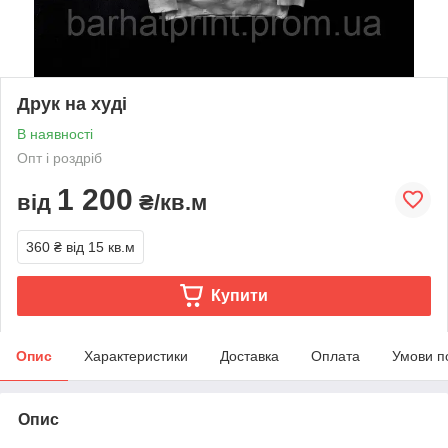
Друк на худі
В наявності
Опт і роздріб
1 200
від
₴/кв.м
360 ₴
від 15 кв.м
Купити
Опис
Характеристики
Доставка
Оплата
Умови п
Опис