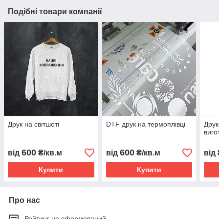
Подібні товари компанії
Друк на світшоті
DTF друк на термоплівці
Друк
виго
600
600
від
₴/кв.м
від
₴/кв.м
від
Купити
Купити
Про нас
Рейтинг не сформований