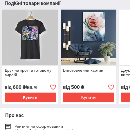
Подібні товари компанії
Друк на крої та готовому
Виготовлення картин
Друк
виробі
виго
600
500
від
₴/кв.м
від
₴
від
Купити
Купити
Про нас
Рейтинг не сформований