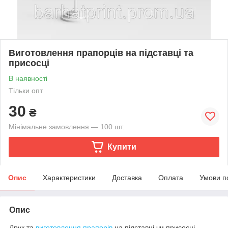
Виготовлення прапорців на підставці та
присосці
В наявності
Тільки опт
30
₴
Мінімальне замовлення — 100 шт.
Купити
Опис
Характеристики
Доставка
Оплата
Умови п
Опис
Друк та
виготовлення прапорів
на підставці чи присосці.