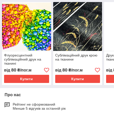
Флуоресцентний
Сублімаційний друк крою
Друк
сублімаційний друк на
на тканини
ткан
тканині
80
80
від
₴/пог.м
від
₴/пог.м
від
Купити
Купити
Про нас
Рейтинг не сформований
Менше 5 відгуків за останній рік