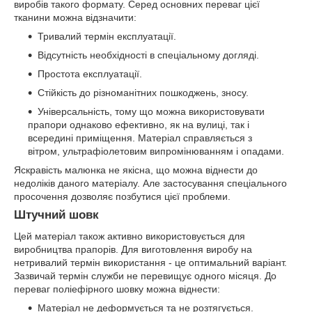
виробів такого формату. Серед основних переваг цієї
тканини можна відзначити:
Тривалий термін експлуатації.
Відсутність необхідності в спеціальному догляді.
Простота експлуатації.
Стійкість до різноманітних пошкоджень, зносу.
Універсальність, тому що можна використовувати
прапори однаково ефективно, як на вулиці, так і
всередині приміщення. Матеріал справляється з
вітром, ультрафіолетовим випромінюванням і опадами.
Яскравість малюнка не якісна, що можна віднести до
недоліків даного матеріалу. Але застосування спеціального
просочення дозволяє позбутися цієї проблеми.
Штучний шовк
Цей матеріал також активно використовується для
виробництва прапорів. Для виготовлення виробу на
нетривалий термін використання - це оптимальний варіант.
Зазвичай термін служби не перевищує одного місяця. До
переваг поліефірного шовку можна віднести:
Матеріал не деформується та не розтягується.